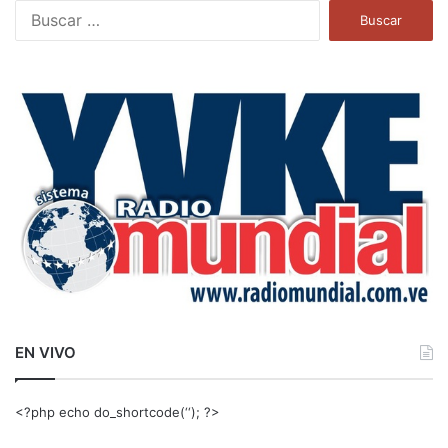
B
u
s
c
a
r
:
EN VIVO
<?php echo do_shortcode(‘‘); ?>