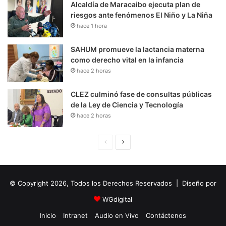
Alcaldía de Maracaibo ejecuta plan de
riesgos ante fenómenos El Niño y La Niña
hace 1 hora
SAHUM promueve la lactancia materna
como derecho vital en la infancia
hace 2 horas
CLEZ culminó fase de consultas públicas
de la Ley de Ciencia y Tecnología
hace 2 horas
P
S
á
i
g
g
© Copyright 2026, Todos los Derechos Reservados | Diseño por
i
u
n
i
WGdigital
a
e
Inicio
Intranet
Audio en Vivo
Contáctenos