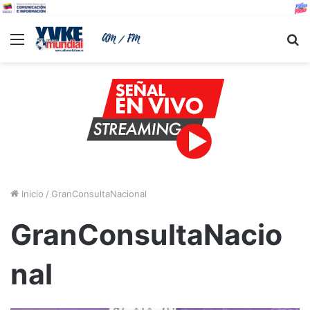
Menu
B
Inicio
/
GranConsultaNacional
GranConsultaNacio
nal