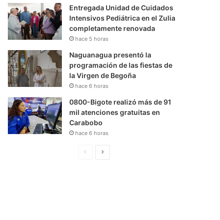
Entregada Unidad de Cuidados
Intensivos Pediátrica en el Zulia
completamente renovada
hace 5 horas
Naguanagua presentó la
programación de las fiestas de
la Virgen de Begoña
hace 6 horas
0800-Bigote realizó más de 91
mil atenciones gratuitas en
Carabobo
hace 6 horas
P
S
á
i
g
g
i
u
n
i