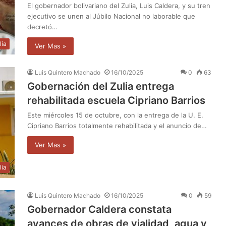
El gobernador bolivariano del Zulia, Luis Caldera, y su tren
ejecutivo se unen al Júbilo Nacional no laborable que
decretó…
lia
Ver Mas »
Luis Quintero Machado
16/10/2025
0
63
Gobernación del Zulia entrega
rehabilitada escuela Cipriano Barrios
Este miércoles 15 de octubre, con la entrega de la U. E.
Cipriano Barrios totalmente rehabilitada y el anuncio de…
Ver Mas »
lia
Luis Quintero Machado
16/10/2025
0
59
Gobernador Caldera constata
avances de obras de vialidad, agua y