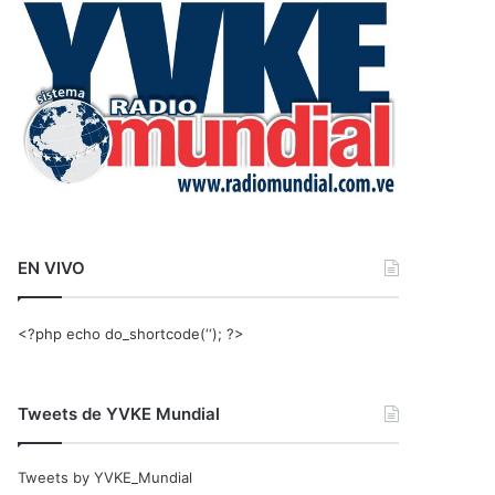
r
:
EN VIVO
<?php echo do_shortcode(‘‘); ?>
Tweets de YVKE Mundial
Tweets by YVKE_Mundial