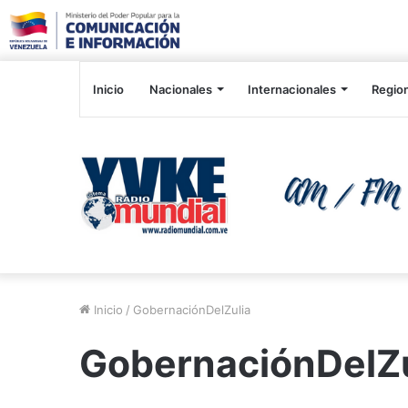
Inicio
Nacionales
Internacionales
Regio
Inicio
/
GobernaciónDelZulia
GobernaciónDelZu