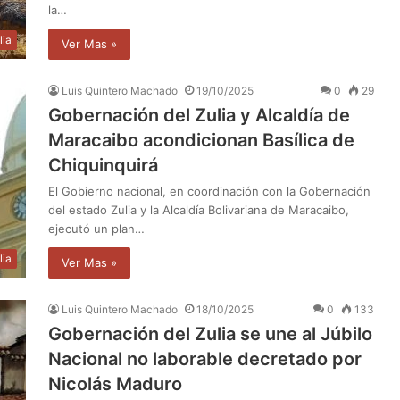
la…
lia
Ver Mas »
Luis Quintero Machado
19/10/2025
0
29
Gobernación del Zulia y Alcaldía de
Maracaibo acondicionan Basílica de
Chiquinquirá
El Gobierno nacional, en coordinación con la Gobernación
del estado Zulia y la Alcaldía Bolivariana de Maracaibo,
ejecutó un plan…
lia
Ver Mas »
Luis Quintero Machado
18/10/2025
0
133
Gobernación del Zulia se une al Júbilo
Nacional no laborable decretado por
Nicolás Maduro