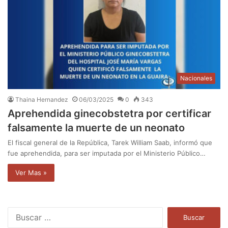
Nacionales
Thaina Hernandez
06/03/2025
0
343
Aprehendida ginecobstetra por certificar
falsamente la muerte de un neonato
El fiscal general de la República, Tarek William Saab, informó que
fue aprehendida, para ser imputada por el Ministerio Público…
Ver Mas »
B
u