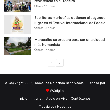
resistencia en el Táchira
hace 12 horas
Escritoras merideñas obtienen el segundo
lugar en el Festival Internacional de Poesía
hace 13 horas
Maracaibo se prepara para ser una ciudad
más humanista
hace 17 horas
P
S
á
i
g
g
© Copyright 2026, Todos los Derechos Reservados | Diseño por
i
u
n
i
WGdigital
a
e
Inicio
Intranet
Audio en Vivo
Contáctenos
A
n
Trabaja con Nosotros