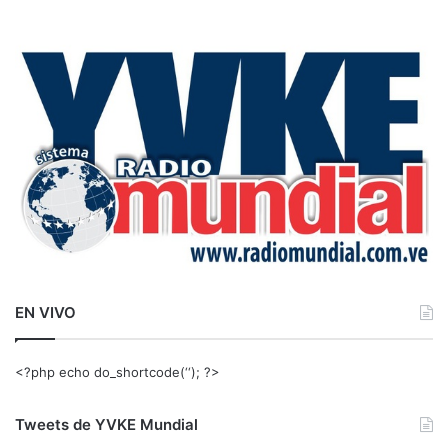
s
c
a
r
:
EN VIVO
<?php echo do_shortcode(‘‘); ?>
Tweets de YVKE Mundial