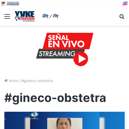
Menu
B
Inicio
/
#gineco-obstetra
#gineco-obstetra