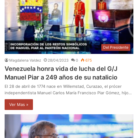
Del Presidente
Magdalena Valdez
28/04/2023
0
675
Venezuela honra vida de lucha del G/J
Manuel Piar a 249 años de su natalicio
El 28 de abril de 1774 nace en Willemstad, Curazao, el prócer
independentista Manuel Carlos María Francisco Piar Gómez, hijo…
Ver Mas »