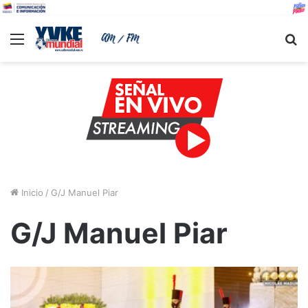
Menu
B
Inicio
/
G/J Manuel Piar
G/J Manuel Piar