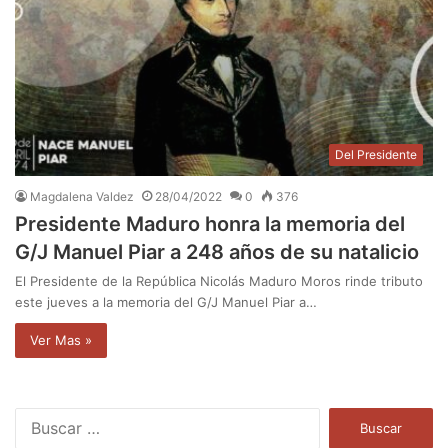
Del Presidente
Magdalena Valdez
28/04/2022
0
376
Presidente Maduro honra la memoria del
G/J Manuel Piar a 248 años de su natalicio
El Presidente de la República Nicolás Maduro Moros rinde tributo
este jueves a la memoria del G/J Manuel Piar a…
Ver Mas »
B
u