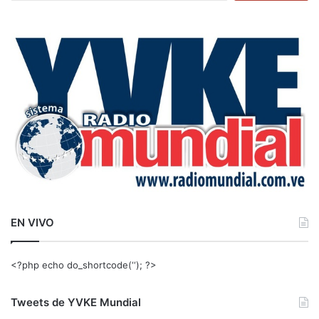
s
c
a
r
:
EN VIVO
<?php echo do_shortcode(‘‘); ?>
Tweets de YVKE Mundial