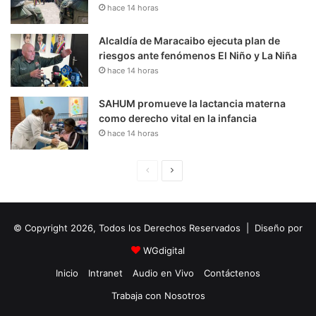
hace 14 horas
Alcaldía de Maracaibo ejecuta plan de
riesgos ante fenómenos El Niño y La Niña
hace 14 horas
SAHUM promueve la lactancia materna
como derecho vital en la infancia
hace 14 horas
P
S
á
i
g
g
© Copyright 2026, Todos los Derechos Reservados | Diseño por
i
u
n
i
WGdigital
a
e
Inicio
Intranet
Audio en Vivo
Contáctenos
A
n
Trabaja con Nosotros
n
t