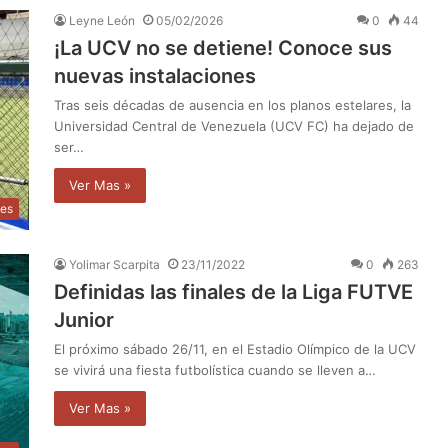
Leyne León
05/02/2026
0
44
¡La UCV no se detiene! Conoce sus
nuevas instalaciones
Tras seis décadas de ausencia en los planos estelares, la
Universidad Central de Venezuela (UCV FC) ha dejado de
ser…
Ver Mas »
tes
Yolimar Scarpita
23/11/2022
0
263
Definidas las finales de la Liga FUTVE
Junior
El próximo sábado 26/11, en el Estadio Olímpico de la UCV
se vivirá una fiesta futbolística cuando se lleven a…
Ver Mas »