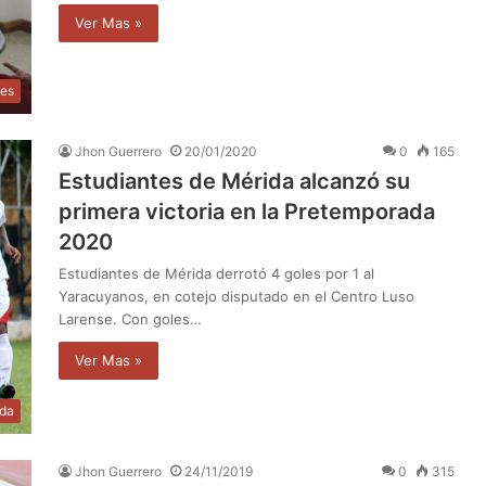
Ver Mas »
les
Jhon Guerrero
20/01/2020
0
165
Estudiantes de Mérida alcanzó su
primera victoria en la Pretemporada
2020
Estudiantes de Mérida derrotó 4 goles por 1 al
Yaracuyanos, en cotejo disputado en el Centro Luso
Larense. Con goles…
Ver Mas »
ida
Jhon Guerrero
24/11/2019
0
315