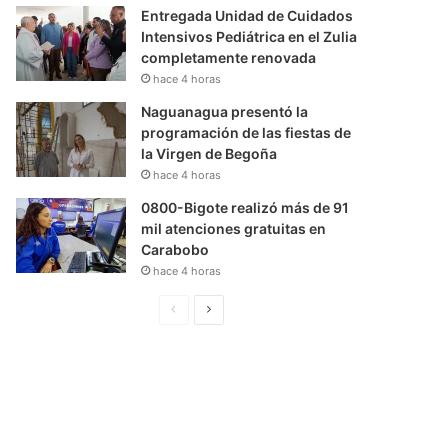
Entregada Unidad de Cuidados
Intensivos Pediátrica en el Zulia
completamente renovada
hace 4 horas
Naguanagua presentó la
programación de las fiestas de
la Virgen de Begoña
hace 4 horas
0800-Bigote realizó más de 91
mil atenciones gratuitas en
Carabobo
hace 4 horas
P
S
á
i
g
g
i
u
n
i