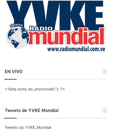
r
:
EN VIVO
<?php echo do_shortcode(‘‘); ?>
Tweets de YVKE Mundial
Tweets by YVKE_Mundial