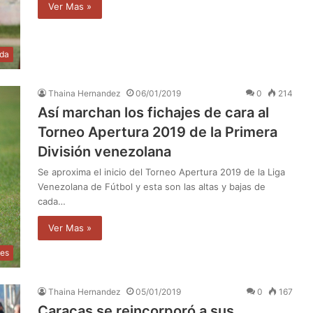
Ver Mas »
ida
Thaina Hernandez
06/01/2019
0
214
Así marchan los fichajes de cara al
Torneo Apertura 2019 de la Primera
División venezolana
Se aproxima el inicio del Torneo Apertura 2019 de la Liga
Venezolana de Fútbol y esta son las altas y bajas de
cada…
Ver Mas »
tes
Thaina Hernandez
05/01/2019
0
167
Caracas se reincorporó a sus