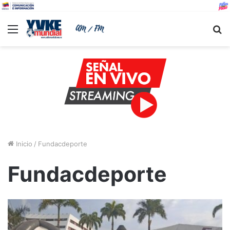
Menu
B
Inicio
/
Fundacdeporte
Fundacdeporte