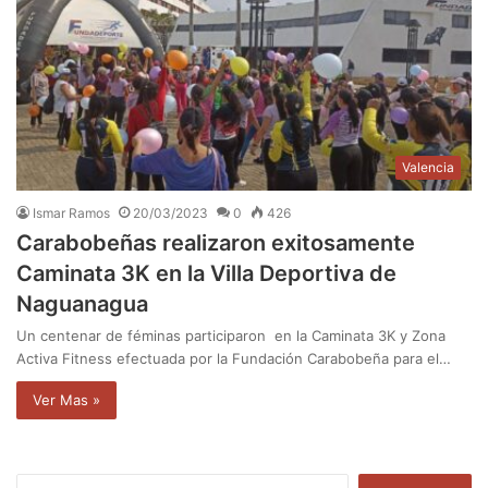
Valencia
Ismar Ramos
20/03/2023
0
426
Carabobeñas realizaron exitosamente
Caminata 3K en la Villa Deportiva de
Naguanagua
Un centenar de féminas participaron en la Caminata 3K y Zona
Activa Fitness efectuada por la Fundación Carabobeña para el…
Ver Mas »
B