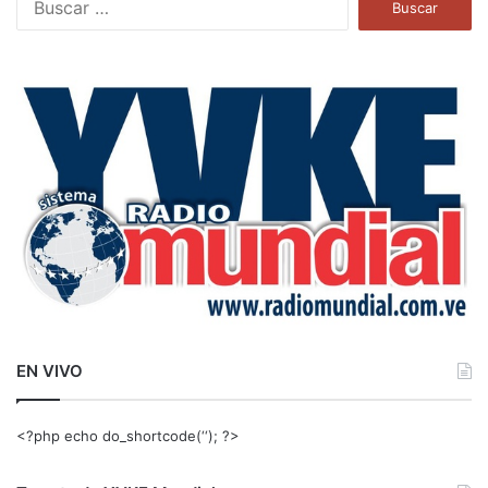
u
s
c
a
r
:
EN VIVO
<?php echo do_shortcode(‘‘); ?>