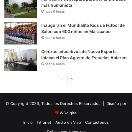
más humanista
hace 6 horas
Inauguran el Mundialito Kids de Fútbol de
Salón con 600 niños en Maracaibo
hace 6 horas
Centros educativos de Nueva Esparta
inician el Plan Agosto de Escuelas Abiertas
hace 6 horas
P
S
á
i
g
g
© Copyright 2026, Todos los Derechos Reservados | Diseño por
i
u
n
i
WGdigital
a
e
Inicio
Intranet
Audio en Vivo
Contáctenos
A
n
Trabaja con Nosotros