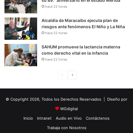
su 89.° aniversario en el estado Mérida
hace 22 horas
Alcaldía de Maracaibo ejecuta plan de
riesgos ante fenómenos El Niño y La Niña
hace 22 horas
SAHUM promueve la lactancia materna
como derecho vital en la infancia
hace 22 horas
P
S
á
i
g
g
© Copyright 2026, Todos los Derechos Reservados | Diseño por
i
u
n
i
WGdigital
a
e
Inicio
Intranet
Audio en Vivo
Contáctenos
A
n
Trabaja con Nosotros