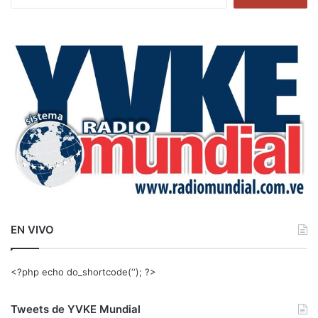
u
s
c
a
r
:
EN VIVO
<?php echo do_shortcode(‘‘); ?>
Tweets de YVKE Mundial