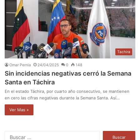
Tachira
Omar Pernia
24/04/2025
0
148
Sin incidencias negativas cerró la Semana
Santa en Táchira
En el estado Táchira, por cuarto año consecutivo, se mantienen
en cero las cifras negativas durante la Semana Santa. Así…
Ver Mas »
B