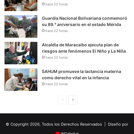
hace 22 horas
Guardia Nacional Bolivariana conmemoró
su 89.° aniversario en el estado Mérida
hace 22 horas
Alcaldía de Maracaibo ejecuta plan de
riesgos ante fenómenos El Niño y La Niña
hace 22 horas
SAHUM promueve la lactancia materna
como derecho vital en la infancia
hace 22 horas
P
S
á
i
g
g
© Copyright 2026, Todos los Derechos Reservados | Diseño por
i
u
n
i
WGdigital