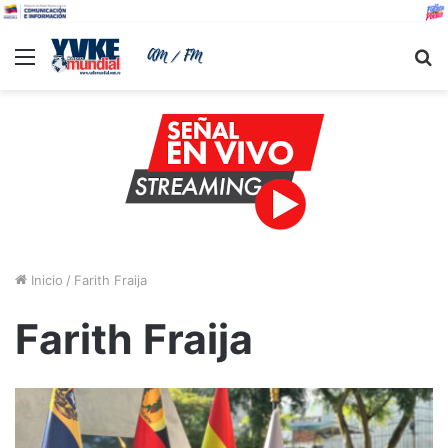
Menu
B
Inicio
/
Farith Fraija
Farith Fraija