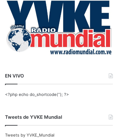
r
:
EN VIVO
<?php echo do_shortcode(‘‘); ?>
Tweets de YVKE Mundial
Tweets by YVKE_Mundial