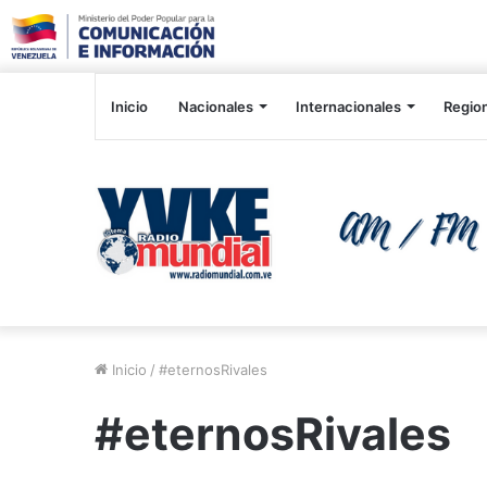
Inicio
Nacionales
Internacionales
Regio
Inicio
/
#eternosRivales
#eternosRivales