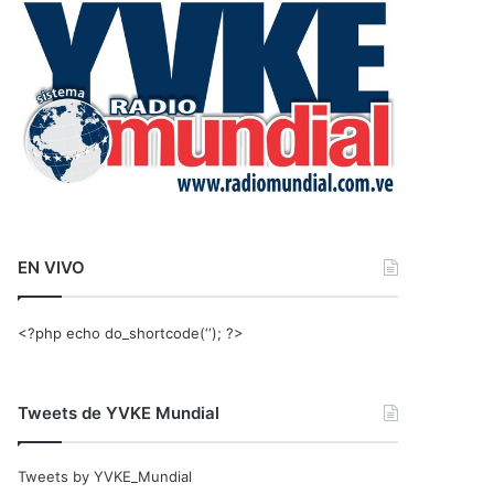
r
:
EN VIVO
<?php echo do_shortcode(‘‘); ?>
Tweets de YVKE Mundial
Tweets by YVKE_Mundial