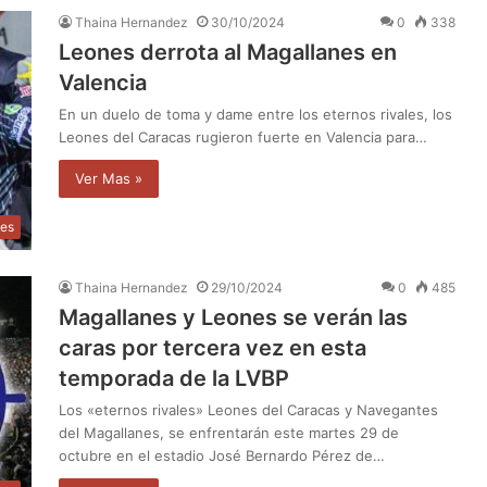
Thaina Hernandez
30/10/2024
0
338
Leones derrota al Magallanes en
Valencia
En un duelo de toma y dame entre los eternos rivales, los
Leones del Caracas rugieron fuerte en Valencia para…
Ver Mas »
tes
Thaina Hernandez
29/10/2024
0
485
Magallanes y Leones se verán las
caras por tercera vez en esta
temporada de la LVBP
Los «eternos rivales» Leones del Caracas y Navegantes
del Magallanes, se enfrentarán este martes 29 de
octubre en el estadio José Bernardo Pérez de…