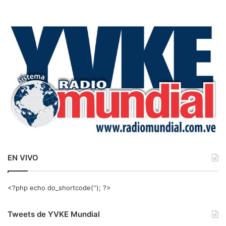
s
c
a
r
:
EN VIVO
<?php echo do_shortcode(‘‘); ?>
Tweets de YVKE Mundial