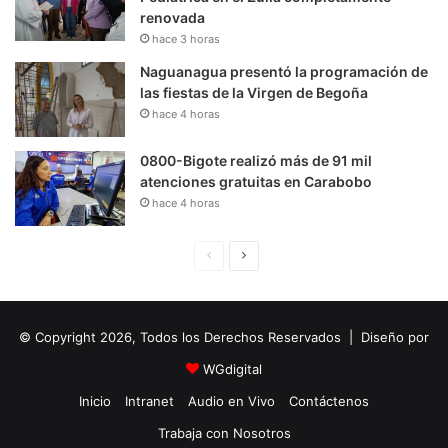
renovada
hace 3 horas
Naguanagua presentó la programación de
las fiestas de la Virgen de Begoña
hace 4 horas
0800-Bigote realizó más de 91 mil
atenciones gratuitas en Carabobo
hace 4 horas
P
S
á
i
g
g
© Copyright 2026, Todos los Derechos Reservados | Diseño por
i
u
n
i
WGdigital
a
e
Inicio
Intranet
Audio en Vivo
Contáctenos
A
n
Trabaja con Nosotros