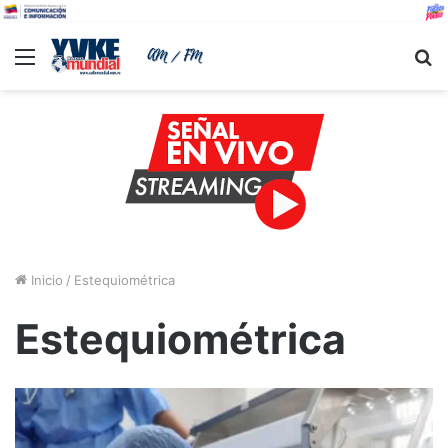
Menu
B
Inicio
/
Estequiométrica
Estequiométrica