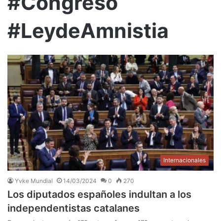
#Congreso
#LeydeAmnistia
Internacionales
Yvke Mundial
14/03/2024
0
270
Los diputados españoles indultan a los
independentistas catalanes