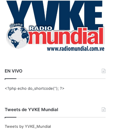
r
:
EN VIVO
<?php echo do_shortcode(‘‘); ?>
Tweets de YVKE Mundial
Tweets by YVKE_Mundial