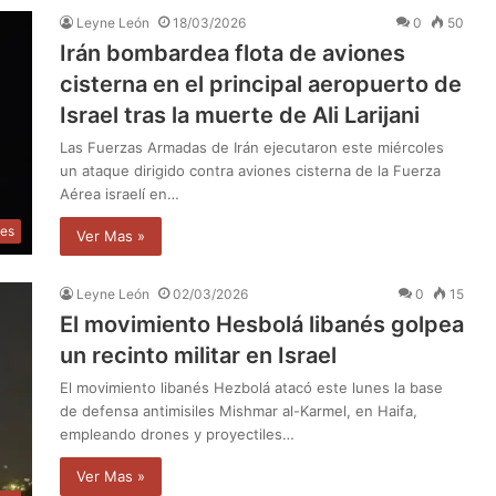
Leyne León
18/03/2026
0
50
Irán bombardea flota de aviones
cisterna en el principal aeropuerto de
Israel tras la muerte de Ali Larijani
Las Fuerzas Armadas de Irán ejecutaron este miércoles
un ataque dirigido contra aviones cisterna de la Fuerza
Aérea israelí en…
les
Ver Mas »
Leyne León
02/03/2026
0
15
El movimiento Hesbolá libanés golpea
un recinto militar en Israel
El movimiento libanés Hezbolá atacó este lunes la base
de defensa antimisiles Mishmar al-Karmel, en Haifa,
empleando drones y proyectiles…
Ver Mas »