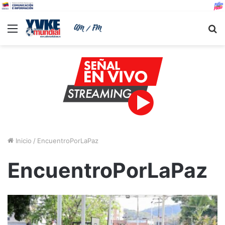
Menu
B
Inicio
/
EncuentroPorLaPaz
EncuentroPorLaPaz