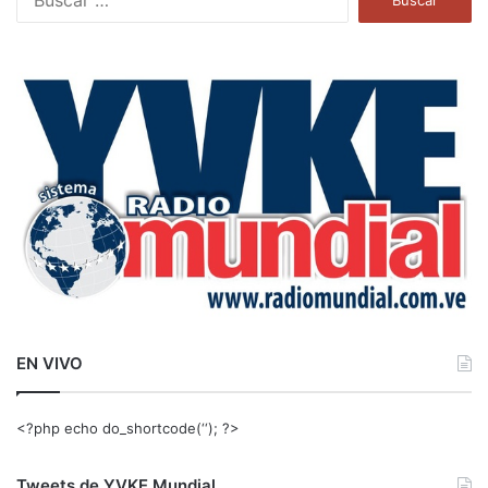
u
s
c
a
r
:
EN VIVO
<?php echo do_shortcode(‘‘); ?>
Tweets de YVKE Mundial