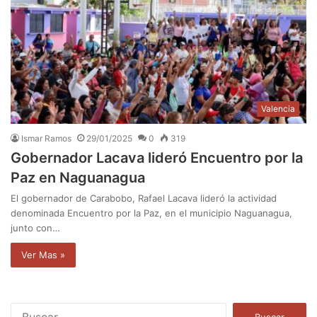
Valencia
Ismar Ramos
29/01/2025
0
319
Gobernador Lacava lideró Encuentro por la
Paz en Naguanagua
El gobernador de Carabobo, Rafael Lacava lideró la actividad
denominada Encuentro por la Paz, en el municipio Naguanagua,
junto con…
Ver Mas »
B