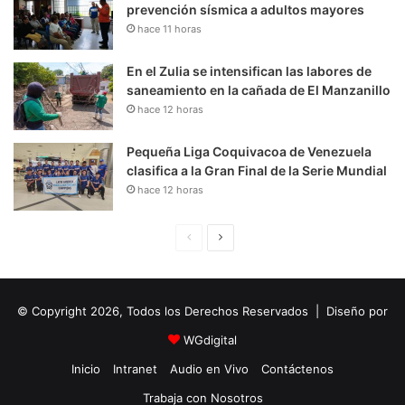
prevención sísmica a adultos mayores
hace 11 horas
En el Zulia se intensifican las labores de
saneamiento en la cañada de El Manzanillo
hace 12 horas
Pequeña Liga Coquivacoa de Venezuela
clasifica a la Gran Final de la Serie Mundial
hace 12 horas
P
S
á
i
g
g
© Copyright 2026, Todos los Derechos Reservados | Diseño por
i
u
n
i
WGdigital
a
e
Inicio
Intranet
Audio en Vivo
Contáctenos
A
n
Trabaja con Nosotros