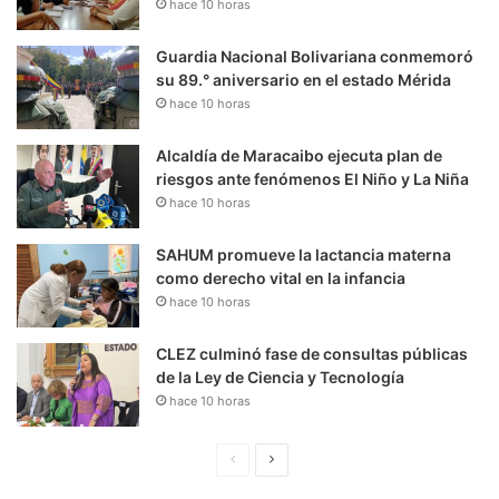
hace 10 horas
Guardia Nacional Bolivariana conmemoró
su 89.° aniversario en el estado Mérida
hace 10 horas
Alcaldía de Maracaibo ejecuta plan de
riesgos ante fenómenos El Niño y La Niña
hace 10 horas
SAHUM promueve la lactancia materna
como derecho vital en la infancia
hace 10 horas
CLEZ culminó fase de consultas públicas
de la Ley de Ciencia y Tecnología
hace 10 horas
P
S
á
i