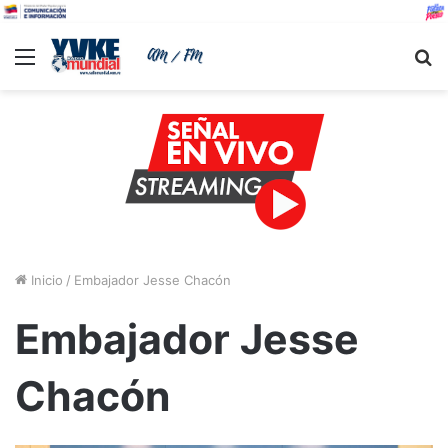
Menu
B
Inicio
/
Embajador Jesse Chacón
Embajador Jesse
Chacón