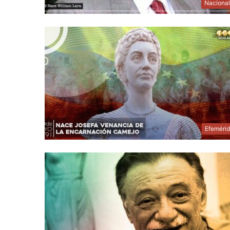
Naciona
Efeméri