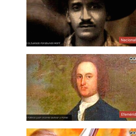
Naciona
Efeméri