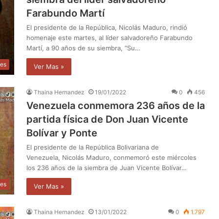
Farabundo Martí
El presidente de la República, Nicolás Maduro, rindió
homenaje este martes, al líder salvadoreño Farabundo
Martí, a 90 años de su siembra, “Su…
les
Ver Mas »
Thaina Hernandez
19/01/2022
0
456
Venezuela conmemora 236 años de la
partida física de Don Juan Vicente
Bolívar y Ponte
El presidente de la República Bolivariana de
Venezuela, Nicolás Maduro, conmemoró este miércoles
los 236 años de la siembra de Juan Vicente Bolívar…
des
Ver Mas »
Thaina Hernandez
13/01/2022
0
1.797