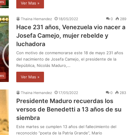
les
Ver Mas »
Thaina Hernandez
18/05/2022
0
289
Hace 231 años, Venezuela vio nacer a
Josefa Camejo, mujer rebelde y
luchadora
Con motivo de conmemorarse este 18 de mayo 231 años
del nacimiento de Josefa Camejo, el presidente de la
República, Nicolás Maduro,…
des
Ver Mas »
Thaina Hernandez
17/05/2022
0
283
Presidente Maduro recuerdas los
versos de Benedetti a 13 años de su
siembra
Este martes se cumplen 13 años del fallecimiento del
reconocido “poeta de la Patria Grande”, Mario