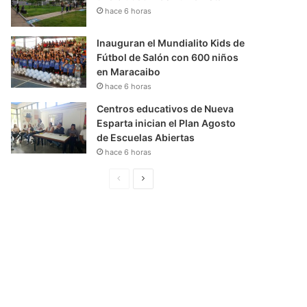
hace 6 horas
Inauguran el Mundialito Kids de
Fútbol de Salón con 600 niños
en Maracaibo
hace 6 horas
Centros educativos de Nueva
Esparta inician el Plan Agosto
de Escuelas Abiertas
hace 6 horas
P
S
á
i
g
g
i
u
n
i
a
e
A
n