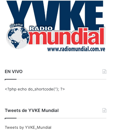
r
:
EN VIVO
<?php echo do_shortcode(‘‘); ?>
Tweets de YVKE Mundial
Tweets by YVKE_Mundial