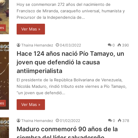
Hoy se conmemoran 272 años del nacimiento de
Francisco de Miranda, caraqueño universal, humanista y
Precursor de la Independencia de…
des
Ver Mas »
Thaina Hernandez
04/03/2022
0
390
Hace 124 años nació Pío Tamayo, un
joven que defendió la causa
antiimperialista
El presidente de la República Bolivariana de Venezuela,
Nicolás Maduro, rindió tributo este viernes a Pío Tamayo,
“un joven que defendió…
des
Ver Mas »
Thaina Hernandez
01/02/2022
0
378
Maduro conmemoró 90 años de la
siembra del líder salvadoreño