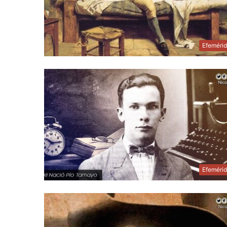
Efeméri
Efeméri