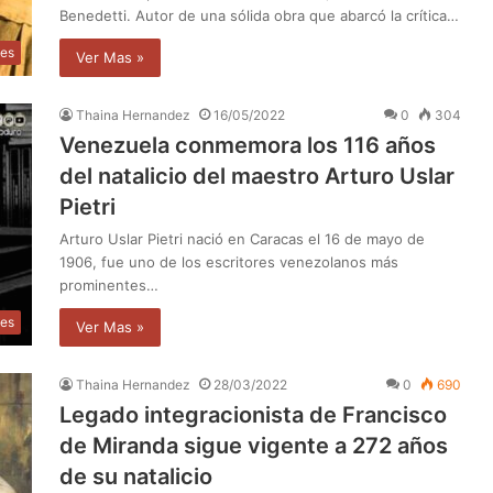
Benedetti. Autor de una sólida obra que abarcó la crítica…
des
Ver Mas »
Thaina Hernandez
16/05/2022
0
304
Venezuela conmemora los 116 años
del natalicio del maestro Arturo Uslar
Pietri
Arturo Uslar Pietri nació en Caracas el 16 de mayo de
1906, fue uno de los escritores venezolanos más
prominentes…
des
Ver Mas »
Thaina Hernandez
28/03/2022
0
690
Legado integracionista de Francisco
de Miranda sigue vigente a 272 años
de su natalicio