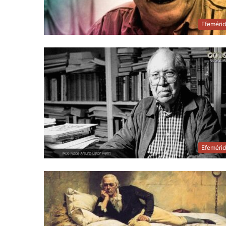
Efeméri
Efeméri