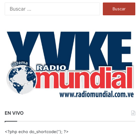
B
u
s
c
a
r
:
EN VIVO
<?php echo do_shortcode(‘‘); ?>