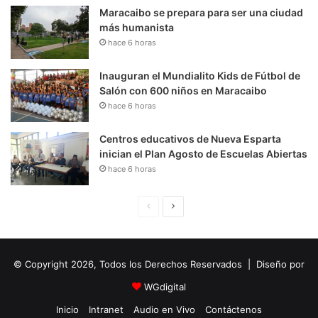
Maracaibo se prepara para ser una ciudad
más humanista
hace 6 horas
Inauguran el Mundialito Kids de Fútbol de
Salón con 600 niños en Maracaibo
hace 6 horas
Centros educativos de Nueva Esparta
inician el Plan Agosto de Escuelas Abiertas
hace 6 horas
P
S
á
i
g
g
© Copyright 2026, Todos los Derechos Reservados | Diseño por
i
u
n
i
WGdigital
a
e
Inicio
Intranet
Audio en Vivo
Contáctenos