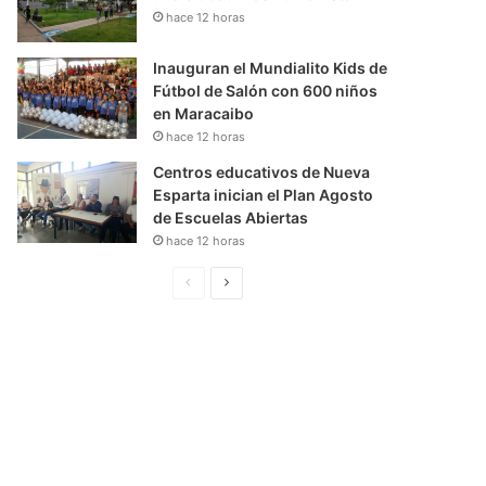
hace 12 horas
Inauguran el Mundialito Kids de
Fútbol de Salón con 600 niños
en Maracaibo
hace 12 horas
Centros educativos de Nueva
Esparta inician el Plan Agosto
de Escuelas Abiertas
hace 12 horas
P
S
á
i
g
g
i
u
n
i
a
e
A
n