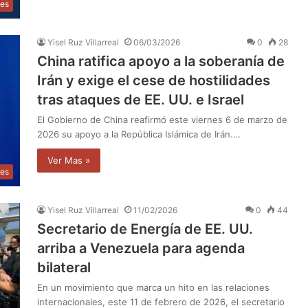
les
Yisel Ruz Villarreal
06/03/2026
0
28
China ratifica apoyo a la soberanía de
Irán y exige el cese de hostilidades
tras ataques de EE. UU. e Israel
El Gobierno de China reafirmó este viernes 6 de marzo de
2026 su apoyo a la República Islámica de Irán.…
Ver Mas »
les
Yisel Ruz Villarreal
11/02/2026
0
44
Secretario de Energía de EE. UU.
arriba a Venezuela para agenda
bilateral
En un movimiento que marca un hito en las relaciones
internacionales, este 11 de febrero de 2026, el secretario