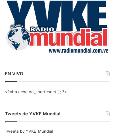
r
:
EN VIVO
<?php echo do_shortcode(‘‘); ?>
Tweets de YVKE Mundial
Tweets by YVKE_Mundial