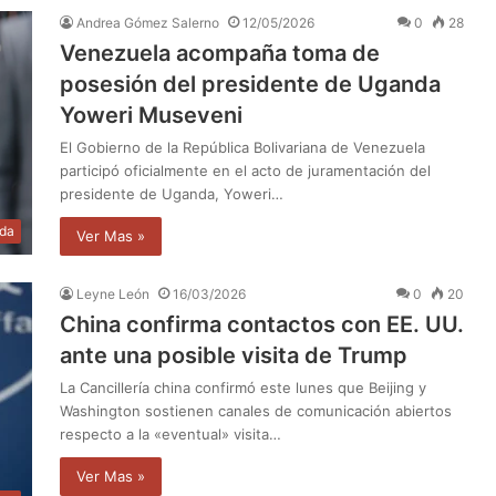
Andrea Gómez Salerno
12/05/2026
0
28
Venezuela acompaña toma de
posesión del presidente de Uganda
Yoweri Museveni
El Gobierno de la República Bolivariana de Venezuela
participó oficialmente en el acto de juramentación del
presidente de Uganda, Yoweri…
da
Ver Mas »
Leyne León
16/03/2026
0
20
China confirma contactos con EE. UU.
ante una posible visita de Trump
La Cancillería china confirmó este lunes que Beijing y
Washington sostienen canales de comunicación abiertos
respecto a la «eventual» visita…
Ver Mas »