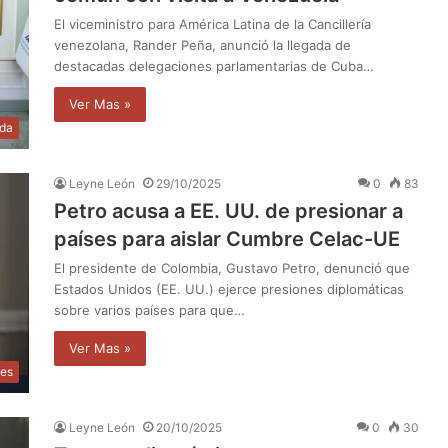
El viceministro para América Latina de la Cancillería
venezolana, Rander Peña, anunció la llegada de
destacadas delegaciones parlamentarias de Cuba…
Ver Mas »
da
Leyne León
29/10/2025
0
83
Petro acusa a EE. UU. de presionar a
países para aislar Cumbre Celac-UE
El presidente de Colombia, Gustavo Petro, denunció que
Estados Unidos (EE. UU.) ejerce presiones diplomáticas
sobre varios países para que…
Ver Mas »
les
Leyne León
20/10/2025
0
30