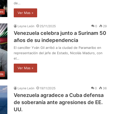
de…
les
Ver Mas »
Leyne León
25/11/2025
0
29
Venezuela celebra junto a Surinam 50
años de su independencia
El canciller Yván Gil arribó a la ciudad de Paramaribo en
representación del jefe de Estado, Nicolás Maduro, con
el…
Ver Mas »
da
Leyne León
19/11/2025
0
36
Venezuela agradece a Cuba defensa
de soberanía ante agresiones de EE.
UU.