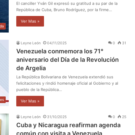
El canciller Yván Gil expresó su gratitud a su par de la
República de Cuba, Bruno Rodríguez, por la firme…
Ver Mas »
da
Leyne León
04/11/2025
0
31
Venezuela conmemora los 71°
aniversario del Día de la Revolución
de Argelia
La República Bolivariana de Venezuela extendió sus
felicitaciones y rindió homenaje oficial al Gobierno y al
pueblo de la República…
les
Ver Mas »
Leyne León
31/10/2025
0
25
Cuba y Nicaragua reafirman agenda
común con visita a Venezuela