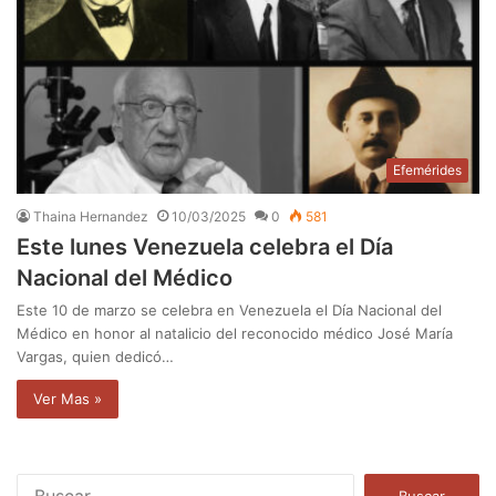
Efemérides
Thaina Hernandez
10/03/2025
0
581
Este lunes Venezuela celebra el Día
Nacional del Médico
Este 10 de marzo se celebra en Venezuela el Día Nacional del
Médico en honor al natalicio del reconocido médico José María
Vargas, quien dedicó…
Ver Mas »
B