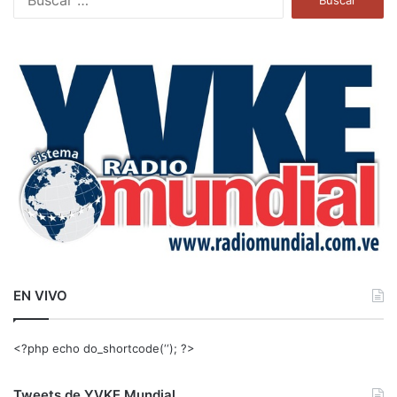
u
s
c
a
r
:
EN VIVO
<?php echo do_shortcode(‘‘); ?>
Tweets de YVKE Mundial