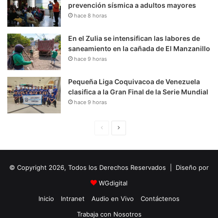
prevención sísmica a adultos mayores
hace 8 horas
En el Zulia se intensifican las labores de
saneamiento en la cañada de El Manzanillo
hace 9 horas
Pequeña Liga Coquivacoa de Venezuela
clasifica a la Gran Final de la Serie Mundial
hace 9 horas
P
S
á
i
g
g
© Copyright 2026, Todos los Derechos Reservados | Diseño por
i
u
n
i
WGdigital
a
e
Inicio
Intranet
Audio en Vivo
Contáctenos
A
n
Trabaja con Nosotros