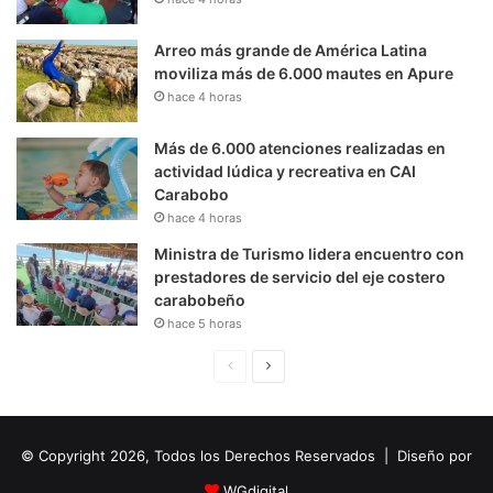
Arreo más grande de América Latina
moviliza más de 6.000 mautes en Apure
hace 4 horas
Más de 6.000 atenciones realizadas en
actividad lúdica y recreativa en CAI
Carabobo
hace 4 horas
Ministra de Turismo lidera encuentro con
prestadores de servicio del eje costero
carabobeño
hace 5 horas
P
S
á
i
g
g
© Copyright 2026, Todos los Derechos Reservados | Diseño por
i
u
n
i
WGdigital