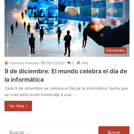
Efemérides
Francelis Penuela
09/12/2020
0
446
9 de diciembre: El mundo celebra el día de
la informática
Cada 9 de diciembre se celebra el Día de la Informática, fecha que
se creó para rendir homenaje a una…
Ver Mas »
B