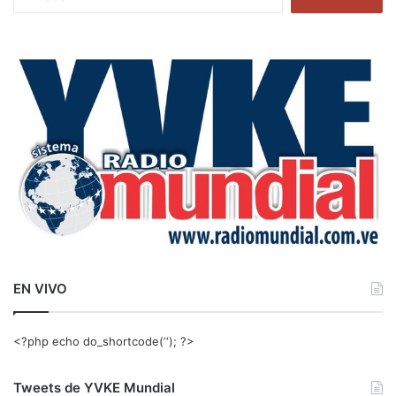
u
s
c
a
r
:
EN VIVO
<?php echo do_shortcode(‘‘); ?>
Tweets de YVKE Mundial