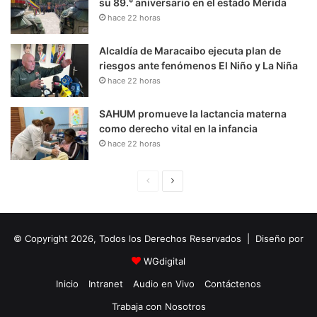
su 89.° aniversario en el estado Mérida
hace 22 horas
Alcaldía de Maracaibo ejecuta plan de
riesgos ante fenómenos El Niño y La Niña
hace 22 horas
SAHUM promueve la lactancia materna
como derecho vital en la infancia
hace 22 horas
P
S
á
i
g
g
© Copyright 2026, Todos los Derechos Reservados | Diseño por
i
u
n
i
WGdigital
a
e
Inicio
Intranet
Audio en Vivo
Contáctenos
A
n
Trabaja con Nosotros