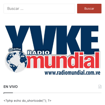
B
u
s
c
a
r
:
EN VIVO
<?php echo do_shortcode(‘‘); ?>