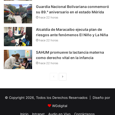
Guardia Nacional Bolivariana conmemoró
su 89.° aniversario en el estado Mérida
hace 22 horas
Alcaldía de Maracaibo ejecuta plan de
riesgos ante fenómenos El Niño y La Niña
hace 22 horas
SAHUM promueve la lactancia materna
como derecho vital en la infancia
hace 22 horas
P
S
á
i
g
g
© Copyright 2026, Todos los Derechos Reservados | Diseño por
i
u
n
i
WGdigital
a
e
Inicio
Intranet
Audio en Vivo
Contáctenos