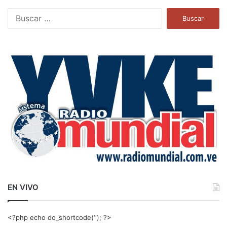
B
u
s
c
a
r
:
EN VIVO
<?php echo do_shortcode(‘‘); ?>