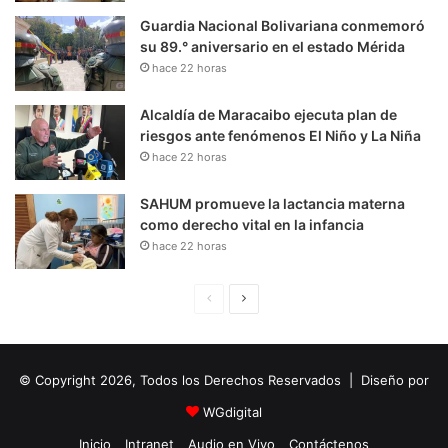
Guardia Nacional Bolivariana conmemoró
su 89.° aniversario en el estado Mérida
hace 22 horas
Alcaldía de Maracaibo ejecuta plan de
riesgos ante fenómenos El Niño y La Niña
hace 22 horas
SAHUM promueve la lactancia materna
como derecho vital en la infancia
hace 22 horas
P
S
á
i
g
g
© Copyright 2026, Todos los Derechos Reservados | Diseño por
i
u
n
i
WGdigital
a
e
Inicio
Intranet
Audio en Vivo
Contáctenos