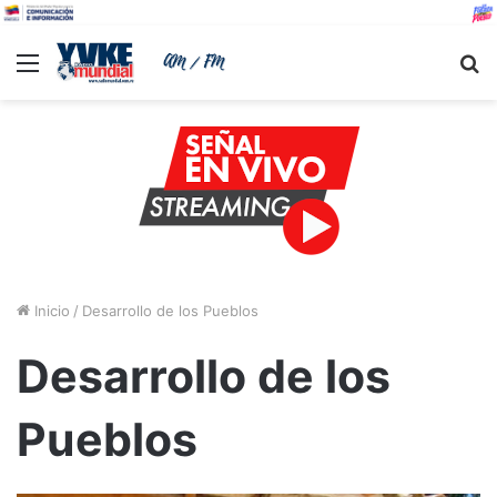
Menu
B
Inicio
/
Desarrollo de los Pueblos
Desarrollo de los
Pueblos