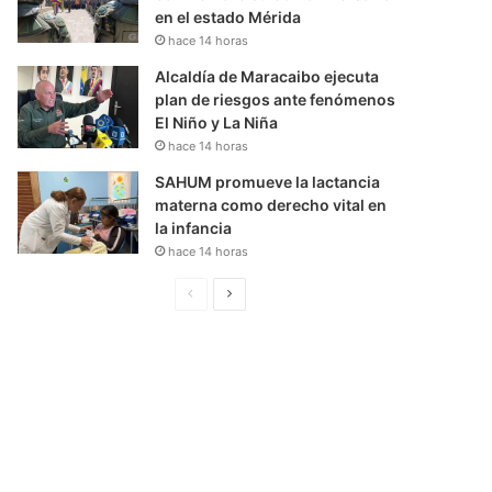
en el estado Mérida
hace 14 horas
Alcaldía de Maracaibo ejecuta
plan de riesgos ante fenómenos
El Niño y La Niña
hace 14 horas
SAHUM promueve la lactancia
materna como derecho vital en
la infancia
hace 14 horas
P
S
á
i
g
g
i
u
n
i
a
e
A
n