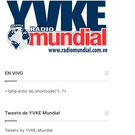
r
:
EN VIVO
<?php echo do_shortcode(‘‘); ?>
Tweets de YVKE Mundial
Tweets by YVKE_Mundial