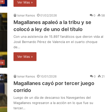
cia
Ver Mas »
Ismar Ramos
01/02/2026
0
58
Magallanes apaleó a la tribu y se
colocó a ley de uno del título
Con una asistencia de 15.897 fanáticos que dieron vida al
José Bernardo Pérez de Valencia en el cuarto choque
de…
Ver Mas »
cia
Ismar Ramos
10/01/2026
0
21
Magallanes cayó por tercer juego
corrido
Luego de un día de descanso los Navegantes del
Magallanes regresaron a la acción en lo que fue su
tercer…