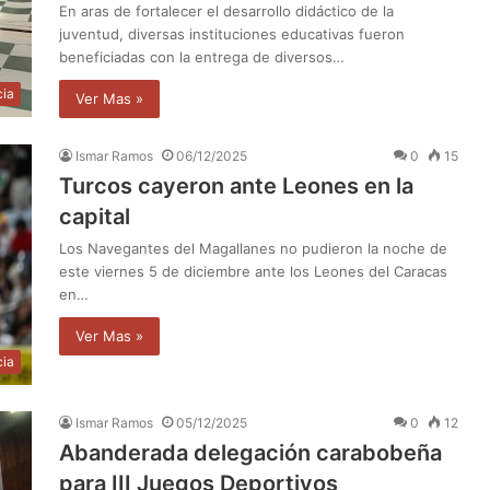
En aras de fortalecer el desarrollo didáctico de la
juventud, diversas instituciones educativas fueron
beneficiadas con la entrega de diversos…
cia
Ver Mas »
Ismar Ramos
06/12/2025
0
15
Turcos cayeron ante Leones en la
capital
Los Navegantes del Magallanes no pudieron la noche de
este viernes 5 de diciembre ante los Leones del Caracas
en…
Ver Mas »
cia
Ismar Ramos
05/12/2025
0
12
Abanderada delegación carabobeña
para III Juegos Deportivos