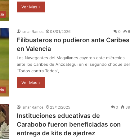
Ver Mas »
cia
Ismar Ramos
08/01/2026
0
6
Filibusteros no pudieron ante Caribes
en Valencia
Los Navegantes del Magallanes cayeron este miércoles
ante los Caribes de Anzoátegui en el segundo choque del
“Todos contra Todos”,…
Ver Mas »
cia
Ismar Ramos
23/12/2025
0
39
Instituciones educativas de
Carabobo fueron beneficiadas con
entrega de kits de ajedrez