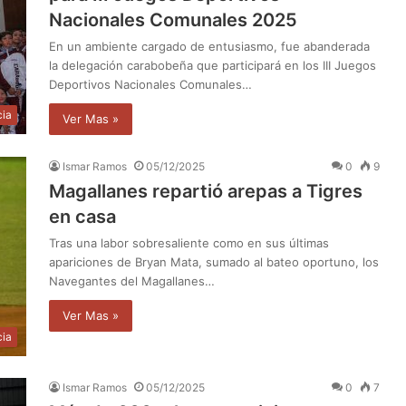
Nacionales Comunales 2025
En un ambiente cargado de entusiasmo, fue abanderada
la delegación carabobeña que participará en los III Juegos
Deportivos Nacionales Comunales…
cia
Ver Mas »
Ismar Ramos
05/12/2025
0
9
Magallanes repartió arepas a Tigres
en casa
Tras una labor sobresaliente como en sus últimas
apariciones de Bryan Mata, sumado al bateo oportuno, los
Navegantes del Magallanes…
Ver Mas »
cia
Ismar Ramos
05/12/2025
0
7