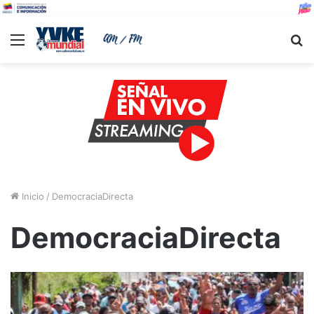
Menu
B
Inicio
/
DemocraciaDirecta
DemocraciaDirecta