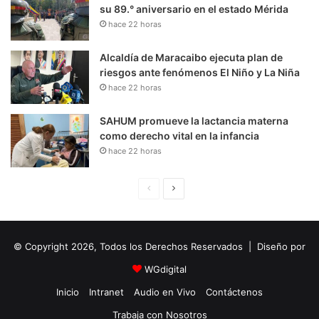
su 89.° aniversario en el estado Mérida
hace 22 horas
Alcaldía de Maracaibo ejecuta plan de
riesgos ante fenómenos El Niño y La Niña
hace 22 horas
SAHUM promueve la lactancia materna
como derecho vital en la infancia
hace 22 horas
P
S
á
i
g
g
© Copyright 2026, Todos los Derechos Reservados | Diseño por
i
u
n
i
WGdigital
a
e
Inicio
Intranet
Audio en Vivo
Contáctenos
A
n
Trabaja con Nosotros