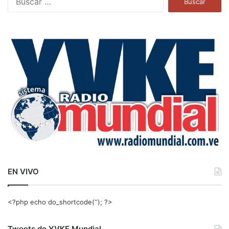
u
s
c
a
r
:
EN VIVO
<?php echo do_shortcode(‘‘); ?>
Tweets de YVKE Mundial