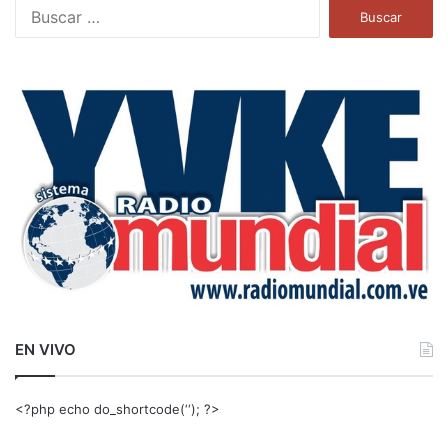
B
u
s
c
a
r
:
EN VIVO
<?php echo do_shortcode(‘‘); ?>