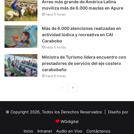
Arreo más grande de América Latina
moviliza más de 6.000 mautes en Apure
hace 5 horas
Más de 6.000 atenciones realizadas en
actividad lúdica y recreativa en CAI
Carabobo
hace 5 horas
Ministra de Turismo lidera encuentro con
prestadores de servicio del eje costero
carabobeño
hace 6 horas
P
S
á
i
g
g
© Copyright 2026, Todos los Derechos Reservados | Diseño por
i
u
n
i
WGdigital
a
e
Inicio
Intranet
Audio en Vivo
Contáctenos