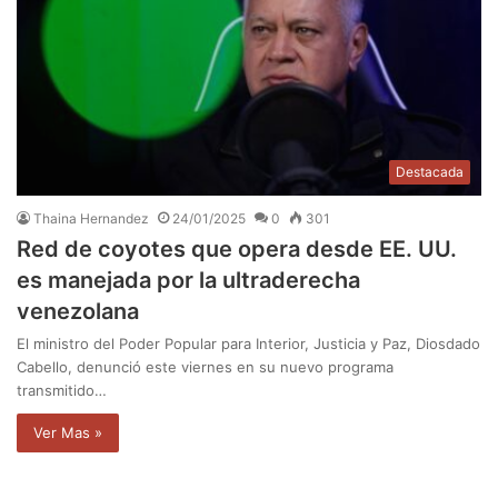
Destacada
Thaina Hernandez
24/01/2025
0
301
Red de coyotes que opera desde EE. UU.
es manejada por la ultraderecha
venezolana
El ministro del Poder Popular para Interior, Justicia y Paz, Diosdado
Cabello, denunció este viernes en su nuevo programa
transmitido…
Ver Mas »