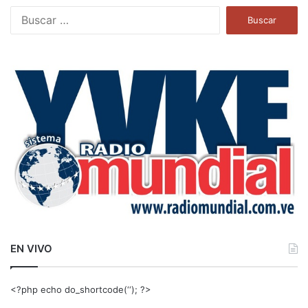
B
u
s
c
a
r
:
EN VIVO
<?php echo do_shortcode(‘‘); ?>