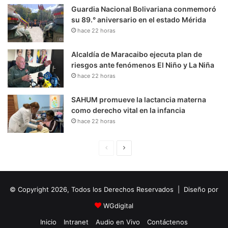
Guardia Nacional Bolivariana conmemoró
su 89.° aniversario en el estado Mérida
hace 22 horas
Alcaldía de Maracaibo ejecuta plan de
riesgos ante fenómenos El Niño y La Niña
hace 22 horas
SAHUM promueve la lactancia materna
como derecho vital en la infancia
hace 22 horas
P
S
á
i
g
g
© Copyright 2026, Todos los Derechos Reservados | Diseño por
i
u
n
i
WGdigital
a
e
Inicio
Intranet
Audio en Vivo
Contáctenos