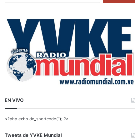
s
c
a
r
:
EN VIVO
<?php echo do_shortcode(‘‘); ?>
Tweets de YVKE Mundial