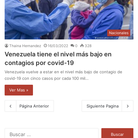
Nacionales
Thaina Hernandez
16/03/2022
0
328
Venezuela tiene el nivel más bajo en
contagios por covid-19
Venezuela vuelve a estar en el nivel más bajo de contagio de
covid-19 con cinco casos por cada 100 mil…
Ver Mas »
Página Anterior
Siguiente Pagina
B
u