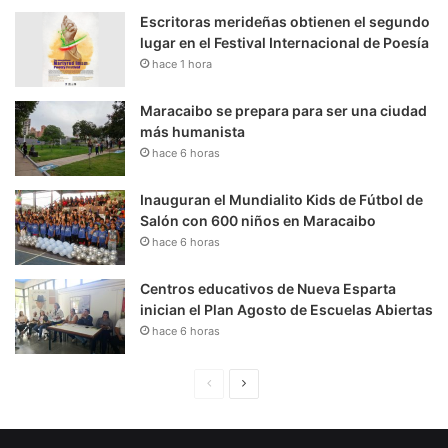
Escritoras merideñas obtienen el segundo
lugar en el Festival Internacional de Poesía
hace 1 hora
Maracaibo se prepara para ser una ciudad
más humanista
hace 6 horas
Inauguran el Mundialito Kids de Fútbol de
Salón con 600 niños en Maracaibo
hace 6 horas
Centros educativos de Nueva Esparta
inician el Plan Agosto de Escuelas Abiertas
hace 6 horas
P
S
á
i
g
g