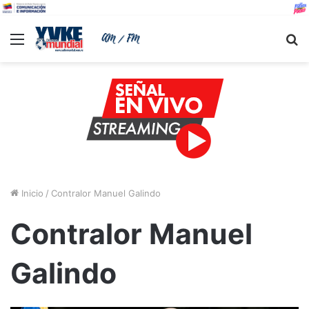
Menu
B
Inicio
/
Contralor Manuel Galindo
Contralor Manuel
Galindo