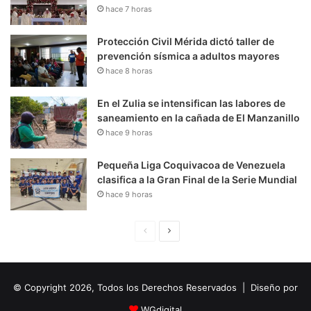
hace 7 horas
Protección Civil Mérida dictó taller de
prevención sísmica a adultos mayores
hace 8 horas
En el Zulia se intensifican las labores de
saneamiento en la cañada de El Manzanillo
hace 9 horas
Pequeña Liga Coquivacoa de Venezuela
clasifica a la Gran Final de la Serie Mundial
hace 9 horas
P
S
á
i
g
g
© Copyright 2026, Todos los Derechos Reservados | Diseño por
i
u
n
i
WGdigital