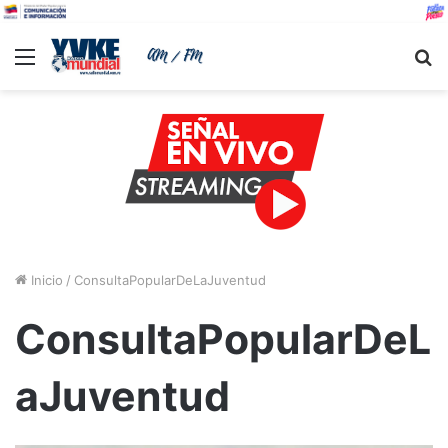
Menu
B
Inicio
/
ConsultaPopularDeLaJuventud
ConsultaPopularDeL
aJuventud