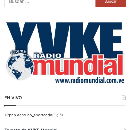
u
s
c
a
r
:
EN VIVO
<?php echo do_shortcode(‘‘); ?>