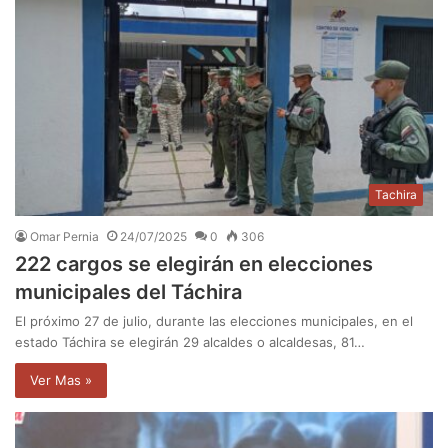
Tachira
Omar Pernia
24/07/2025
0
306
222 cargos se elegirán en elecciones
municipales del Táchira
El próximo 27 de julio, durante las elecciones municipales, en el
estado Táchira se elegirán 29 alcaldes o alcaldesas, 81…
Ver Mas »