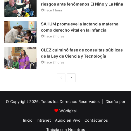
riesgos ante fenómenos El Niño y La Niña
hace 1 hora
SAHUM promueve la lactancia materna
como derecho vital en la infancia
hace 2 horas
CLEZ culminó fase de consultas públicas
de la Ley de Ciencia y Tecnología
hace 2 horas
P
S
á
i
g
g
© Copyright 2026, Todos los Derechos Reservados | Diseño por
i
u
n
i
WGdigital
a
e
Inicio
Intranet
Audio en Vivo
Contáctenos
A
n
Trabaja con Nosotros