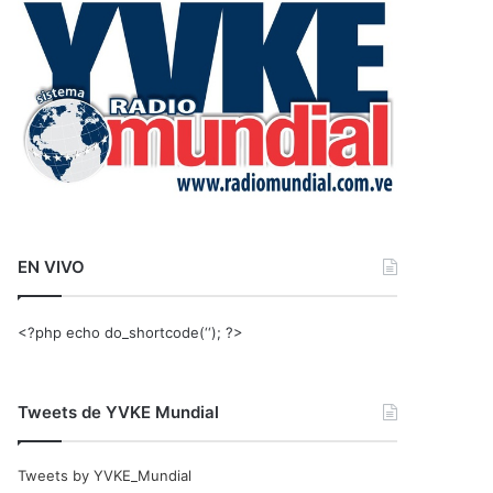
r
:
EN VIVO
<?php echo do_shortcode(‘‘); ?>
Tweets de YVKE Mundial
Tweets by YVKE_Mundial