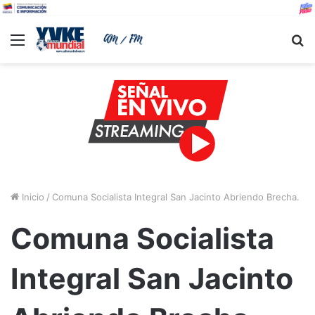
Menu
B
Inicio
/
Comuna Socialista Integral San Jacinto Abriendo Brecha.
Comuna Socialista
Integral San Jacinto