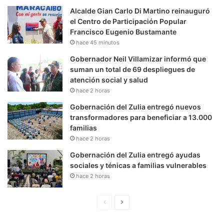
Alcalde Gian Carlo Di Martino reinauguró
el Centro de Participación Popular
Francisco Eugenio Bustamante
hace 45 minutos
Gobernador Neil Villamizar informó que
suman un total de 69 despliegues de
atención social y salud
hace 2 horas
Gobernación del Zulia entregó nuevos
transformadores para beneficiar a 13.000
familias
hace 2 horas
Gobernación del Zulia entregó ayudas
sociales y ténicas a familias vulnerables
hace 2 horas
P
S
á
i