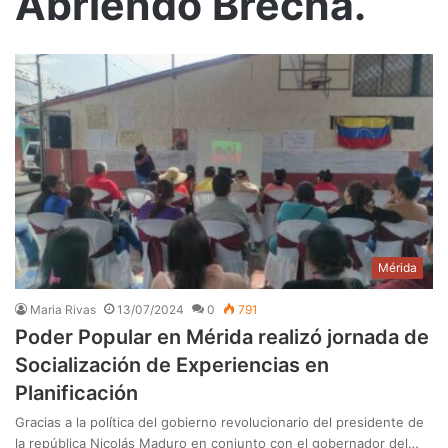
Abriendo Brecha.
Mérida
Maria Rivas
13/07/2024
0
791
Poder Popular en Mérida realizó jornada de
Socialización de Experiencias en
Planificación
Gracias a la política del gobierno revolucionario del presidente de
la república Nicolás Maduro en conjunto con el gobernador del…