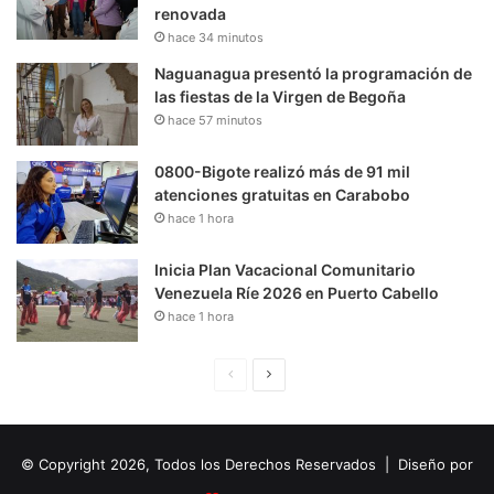
renovada
hace 34 minutos
Naguanagua presentó la programación de
las fiestas de la Virgen de Begoña
hace 57 minutos
0800-Bigote realizó más de 91 mil
atenciones gratuitas en Carabobo
hace 1 hora
Inicia Plan Vacacional Comunitario
Venezuela Ríe 2026 en Puerto Cabello
hace 1 hora
P
S
á
i
g
g
© Copyright 2026, Todos los Derechos Reservados | Diseño por
i
u