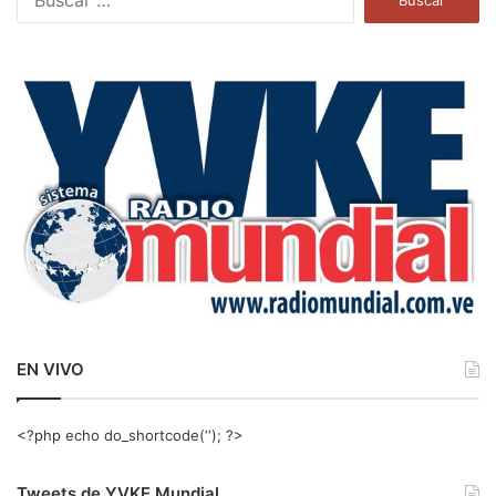
u
s
c
a
r
:
EN VIVO
<?php echo do_shortcode(‘‘); ?>
Tweets de YVKE Mundial