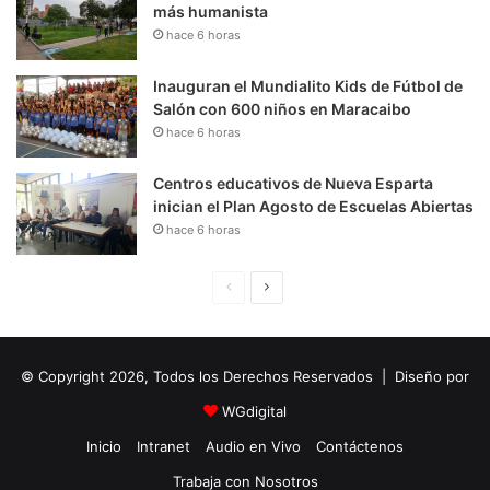
más humanista
hace 6 horas
Inauguran el Mundialito Kids de Fútbol de
Salón con 600 niños en Maracaibo
hace 6 horas
Centros educativos de Nueva Esparta
inician el Plan Agosto de Escuelas Abiertas
hace 6 horas
P
S
á
i
g
g
© Copyright 2026, Todos los Derechos Reservados | Diseño por
i
u
n
i
WGdigital
a
e
Inicio
Intranet
Audio en Vivo
Contáctenos
A
n
Trabaja con Nosotros