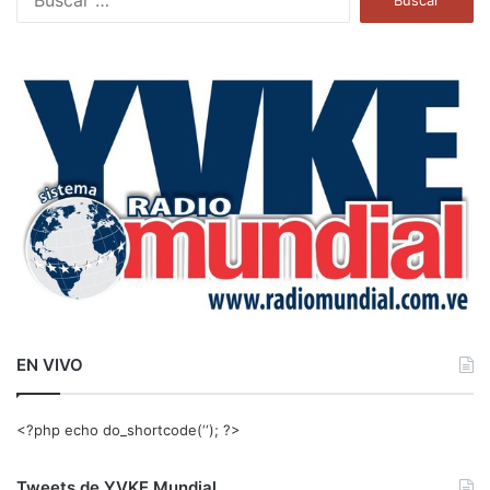
u
s
c
a
r
:
EN VIVO
<?php echo do_shortcode(‘‘); ?>
Tweets de YVKE Mundial