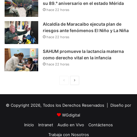
su 89.° aniversario en el estado Mérida
hace 22 horas
Alcaldía de Maracaibo ejecuta plan de
riesgos ante fenómenos El Niño y La Niña
hace 22 horas
SAHUM promueve la lactancia materna
como derecho vital en la infancia
hace 22 horas
P
S
á
i
g
g
© Copyright 2026, Todos los Derechos Reservados | Diseño por
i
u
n
i
WGdigital
a
e
Inicio
Intranet
Audio en Vivo
Contáctenos
A
n
Trabaja con Nosotros