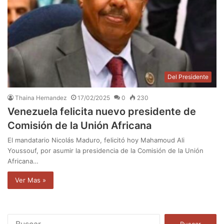
Del Presidente
Thaina Hernandez
17/02/2025
0
230
Venezuela felicita nuevo presidente de
Comisión de la Unión Africana
El mandatario Nicolás Maduro, felicitó hoy Mahamoud Ali
Youssouf, por asumir la presidencia de la Comisión de la Unión
Africana…
Ver Mas »
B