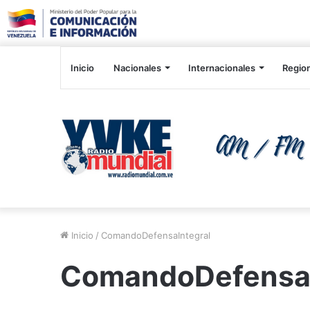
Inicio
Nacionales
Internacionales
Regio
Inicio
/
ComandoDefensaIntegral
ComandoDefensaI