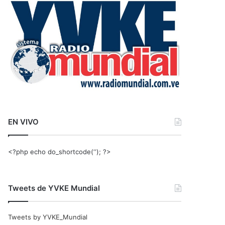
r
:
EN VIVO
<?php echo do_shortcode(‘‘); ?>
Tweets de YVKE Mundial
Tweets by YVKE_Mundial