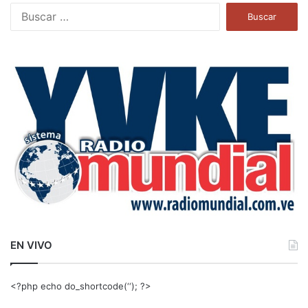
B
u
s
c
a
r
:
EN VIVO
<?php echo do_shortcode(‘‘); ?>