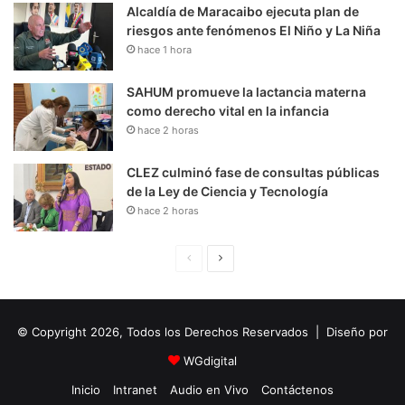
Alcaldía de Maracaibo ejecuta plan de
riesgos ante fenómenos El Niño y La Niña
hace 1 hora
SAHUM promueve la lactancia materna
como derecho vital en la infancia
hace 2 horas
CLEZ culminó fase de consultas públicas
de la Ley de Ciencia y Tecnología
hace 2 horas
P
S
á
i
g
g
© Copyright 2026, Todos los Derechos Reservados | Diseño por
i
u
n
i
WGdigital
a
e
Inicio
Intranet
Audio en Vivo
Contáctenos