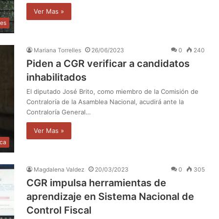
Ver Mas »
les
Mariana Torrelles
26/06/2023
0
240
Piden a CGR verificar a candidatos
inhabilitados
El diputado José Brito, como miembro de la Comisión de
Contraloría de la Asamblea Nacional, acudirá ante la
Contraloría General…
Ver Mas »
ica
Magdalena Valdez
20/03/2023
0
305
CGR impulsa herramientas de
aprendizaje en Sistema Nacional de
Control Fiscal