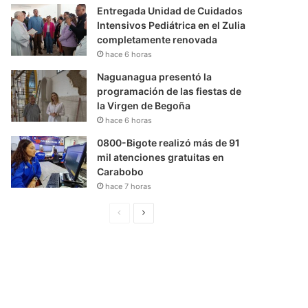
Entregada Unidad de Cuidados
Intensivos Pediátrica en el Zulia
completamente renovada
hace 6 horas
Naguanagua presentó la
programación de las fiestas de
la Virgen de Begoña
hace 6 horas
0800-Bigote realizó más de 91
mil atenciones gratuitas en
Carabobo
hace 7 horas
P
S
á
i
g
g
i
u
n
i