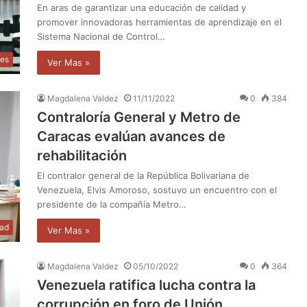
En aras de garantizar una educación de calidad y
promover innovadoras herramientas de aprendizaje en el
Sistema Nacional de Control…
les
Ver Mas »
Magdalena Valdez
11/11/2022
0
384
Contraloría General y Metro de
Caracas evalúan avances de
rehabilitación
El contralor general de la República Bolivariana de
Venezuela, Elvis Amoroso, sostuvo un encuentro con el
presidente de la compañía Metro…
dad
Ver Mas »
Magdalena Valdez
05/10/2022
0
364
Venezuela ratifica lucha contra la
corrupción en foro de Unión