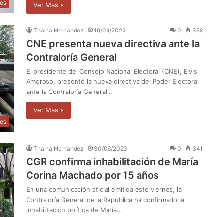
les
Ver Mas »
Thaina Hernandez
19/09/2023
0
358
CNE presenta nueva directiva ante la
Contraloría General
El presidente del Consejo Nacional Electoral (CNE), Elvis
Amoroso, presentó la nueva directiva del Poder Electoral
ante la Contraloría General…
Ver Mas »
les
Thaina Hernandez
30/06/2023
0
341
CGR confirma inhabilitación de María
Corina Machado por 15 años
En una comunicación oficial emitida este viernes, la
Contraloría General de la República ha confirmado la
inhabilitación política de María…