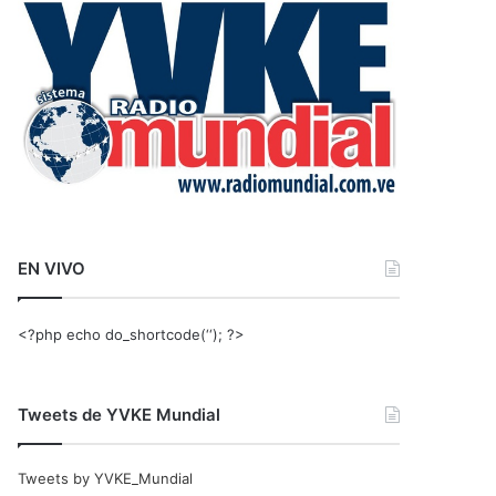
r
:
EN VIVO
<?php echo do_shortcode(‘‘); ?>
Tweets de YVKE Mundial
Tweets by YVKE_Mundial