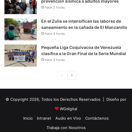
prevención sísmica a adultos mayores
hace 2 horas
En el Zulia se intensifican las labores de
saneamiento en la cañada de El Manzanillo
hace 3 horas
Pequeña Liga Coquivacoa de Venezuela
clasifica a la Gran Final de la Serie Mundial
hace 3 horas
P
S
á
i
g
g
© Copyright 2026, Todos los Derechos Reservados | Diseño por
i
u
n
i
WGdigital
a
e
Inicio
Intranet
Audio en Vivo
Contáctenos
A
n
Trabaja con Nosotros