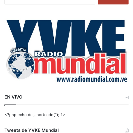
u
s
c
a
r
:
EN VIVO
<?php echo do_shortcode(‘‘); ?>
Tweets de YVKE Mundial