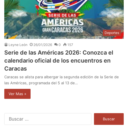
Deportes
Leyne León
26/01/2026
0
157
Serie de las Américas 2026: Conozca el
calendario oficial de los encuentros en
Caracas
Caracas se alista para albergar la segunda edición de la Serie de
las Américas, programada del 5 al 13 de…
Ver Mas »
B
u