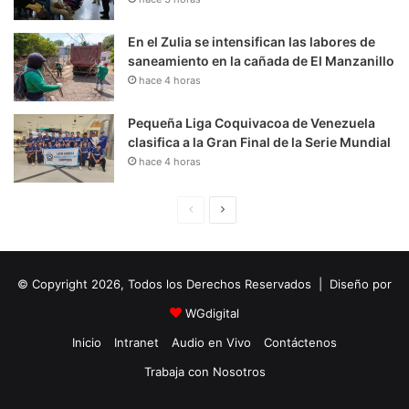
En el Zulia se intensifican las labores de
saneamiento en la cañada de El Manzanillo
hace 4 horas
Pequeña Liga Coquivacoa de Venezuela
clasifica a la Gran Final de la Serie Mundial
hace 4 horas
P
S
á
i
g
g
© Copyright 2026, Todos los Derechos Reservados | Diseño por
i
u
n
i
WGdigital
a
e
Inicio
Intranet
Audio en Vivo
Contáctenos
A
n
Trabaja con Nosotros
n
t