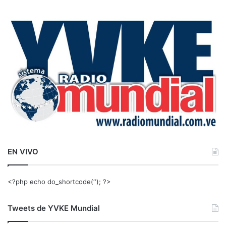
s
c
a
r
:
EN VIVO
<?php echo do_shortcode(‘‘); ?>
Tweets de YVKE Mundial