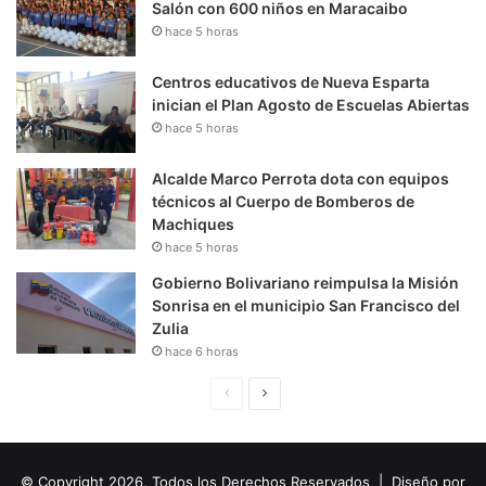
Salón con 600 niños en Maracaibo
hace 5 horas
Centros educativos de Nueva Esparta
inician el Plan Agosto de Escuelas Abiertas
hace 5 horas
Alcalde Marco Perrota dota con equipos
técnicos al Cuerpo de Bomberos de
Machiques
hace 5 horas
Gobierno Bolivariano reimpulsa la Misión
Sonrisa en el municipio San Francisco del
Zulia
hace 6 horas
P
S
á
i
g
g
© Copyright 2026, Todos los Derechos Reservados | Diseño por
i
u