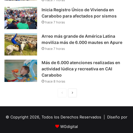
Inicia Registro Único de Vivienda en
Carabobo para afectados por sismos
hace 7 horas
Arreo más grande de América Latina
moviliza más de 6.000 mautes en Apure
hace 7 horas
Más de 6.000 atenciones realizadas en
actividad lúdica y recreativa en CAI
Carabobo
hace 8 horas
P
S
á
i
g
g
© Copyright 2026, Todos los Derechos Reservados | Diseño por
i
u
n
i
WGdigital