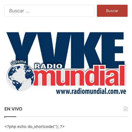
B
u
s
c
a
r
:
EN VIVO
<?php echo do_shortcode(‘‘); ?>