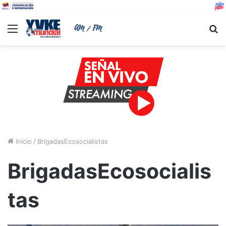
Menu
B
Inicio
/
BrigadasEcosocialistas
BrigadasEcosocialis
tas