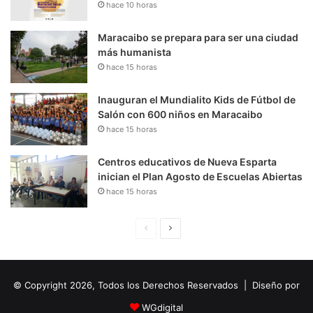
hace 10 horas
Maracaibo se prepara para ser una ciudad
más humanista
hace 15 horas
Inauguran el Mundialito Kids de Fútbol de
Salón con 600 niños en Maracaibo
hace 15 horas
Centros educativos de Nueva Esparta
inician el Plan Agosto de Escuelas Abiertas
hace 15 horas
P
S
á
i
g
g
© Copyright 2026, Todos los Derechos Reservados | Diseño por
i
u
n
i
WGdigital