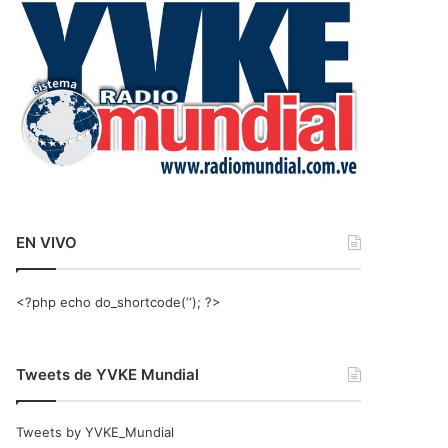
r
:
EN VIVO
<?php echo do_shortcode(‘‘); ?>
Tweets de YVKE Mundial
Tweets by YVKE_Mundial