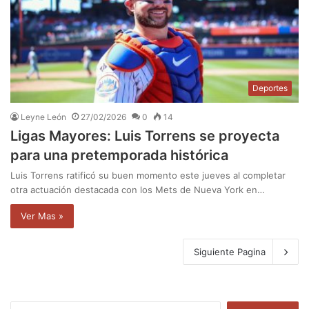
Deportes
Leyne León
27/02/2026
0
14
Ligas Mayores: Luis Torrens se proyecta
para una pretemporada histórica
Luis Torrens ratificó su buen momento este jueves al completar
otra actuación destacada con los Mets de Nueva York en…
Ver Mas »
Siguiente Pagina
B