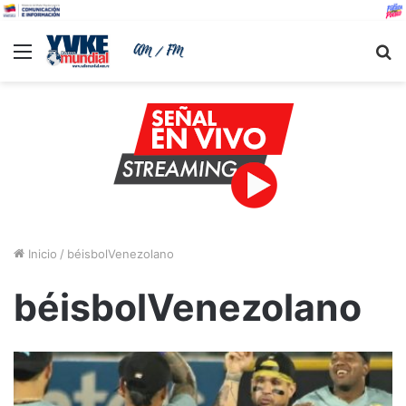
Menu
B
Inicio
/
béisbolVenezolano
béisbolVenezolano