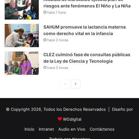
riesgos ante fenómenos El Niño y La Niña
hace 1 hora
SAHUM promueve la lactancia materna
como derecho vital en la infancia
hace 2 horas
CLEZ culminó fase de consultas públicas
de la Ley de Ciencia y Tecnología
hace 2 horas
P
S
á
i
g
g
© Copyright 2026, Todos los Derechos Reservados | Diseño por
i
u
n
i
WGdigital
a
e
Inicio
Intranet
Audio en Vivo
Contáctenos
A
n
Trabaja con Nosotros