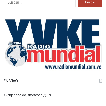
u
s
c
a
r
:
EN VIVO
<?php echo do_shortcode(‘‘); ?>