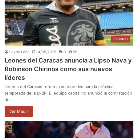
Deportes
Leyne León
14/05/2026
0
56
Leones del Caracas anuncia a Lipso Nava y
Robinson Chirinos como sus nuevos
líderes
Leones del Caracas refuerza su directiva para la próxima
temporada de la LVBP. El equipo capitalino anunció la contratación
de…
Ver Mas »