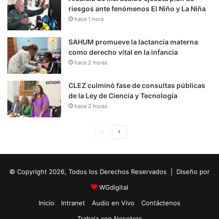
riesgos ante fenómenos El Niño y La Niña
hace 1 hora
SAHUM promueve la lactancia materna
como derecho vital en la infancia
hace 2 horas
CLEZ culminó fase de consultas públicas
de la Ley de Ciencia y Tecnología
hace 2 horas
P
S
á
i
g
g
© Copyright 2026, Todos los Derechos Reservados | Diseño por
i
u
n
i
WGdigital
a
e
Inicio
Intranet
Audio en Vivo
Contáctenos
A
n
Trabaja con Nosotros