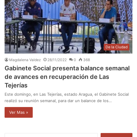
De la Ciudad
Magdalena Valdez
28/11/2022
0
368
Gabinete Social presenta balance semanal
de avances en recuperación de Las
Tejerías
Este domingo, en Las Tejerías, estado Aragua, el Gabinete Social
realizó su reunión semanal, para dar un balance de los…
Ver Mas »
B