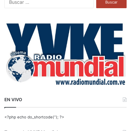
u
s
c
a
r
:
EN VIVO
<?php echo do_shortcode(‘‘); ?>