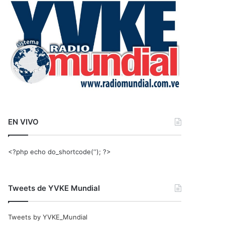
r
:
EN VIVO
<?php echo do_shortcode(‘‘); ?>
Tweets de YVKE Mundial
Tweets by YVKE_Mundial