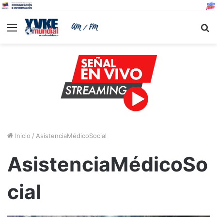
Menu
B
Inicio
/
AsistenciaMédicoSocial
AsistenciaMédicoSo
cial