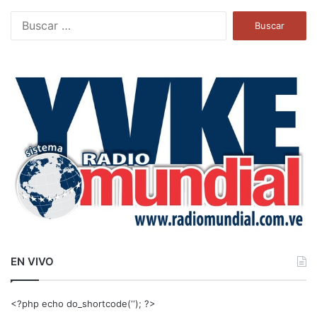
B
u
s
c
a
r
:
EN VIVO
<?php echo do_shortcode(‘‘); ?>