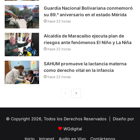
Guardia Nacional Bolivariana conmemoró
su 89.° aniversario en el estado Mérida
hace 22 horas
Alcaldía de Maracaibo ejecuta plan de
riesgos ante fenómenos El Niño y La Niña
hace 22 horas
SAHUM promueve la lactancia materna
como derecho vital en la infancia
hace 22 horas
P
S
á
i
g
g
© Copyright 2026, Todos los Derechos Reservados | Diseño por
i
u
n
i
WGdigital
a
e
Inicio
Intranet
Audio en Vivo
Contáctenos