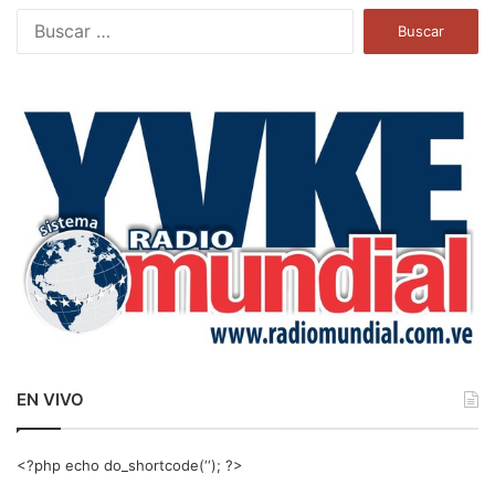
B
u
s
c
a
r
:
EN VIVO
<?php echo do_shortcode(‘‘); ?>