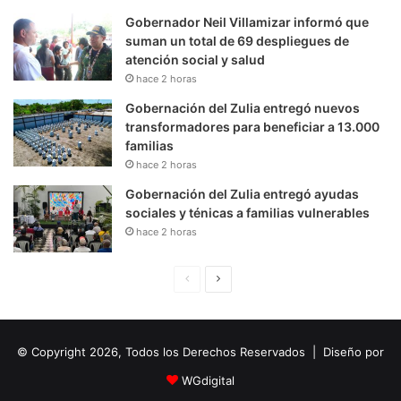
Gobernador Neil Villamizar informó que
suman un total de 69 despliegues de
atención social y salud
hace 2 horas
Gobernación del Zulia entregó nuevos
transformadores para beneficiar a 13.000
familias
hace 2 horas
Gobernación del Zulia entregó ayudas
sociales y ténicas a familias vulnerables
hace 2 horas
P
S
á
i
g
g
© Copyright 2026, Todos los Derechos Reservados | Diseño por
i
u
n
i
WGdigital